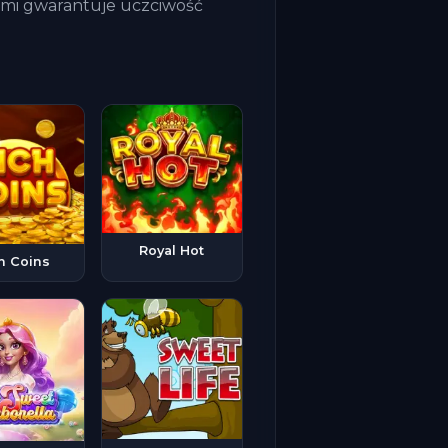
cami gwarantuje uczciwość
Royal Hot
h Coins