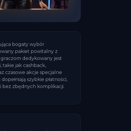
rująca bogaty wybór
wany pakiet powitalny z
m graczom dedykowany jest
takie jak cashback,
az czasowe akcje specjalne
dopełniają szybkie płatności,
 i bez zbędnych komplikacji.