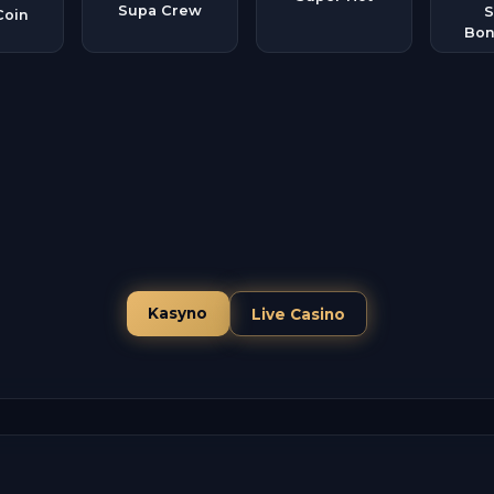
Supa Crew
Coin
Bon
Kasyno
Live Casino