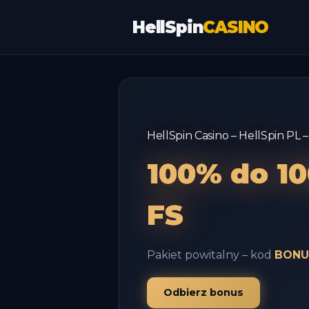
HellSpin
CASINO
HellSpin Casino – HellSpin PL –
100% do 10
FS
Pakiet powitalny – kod
BONU
Odbierz bonus